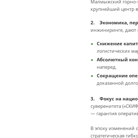
Малмыжский горно-м
крупнейший центр в
2. Экономика, пе
инжиниринге, дают 
Снижение капит
логистических ма
Абсолютный кон
наперед.
Сокращение опе
доказанной долг
3. Фокус на наци
суверенитета («СКИ
— гарантия операти
В эпоху изменений 
стратегическая гибко