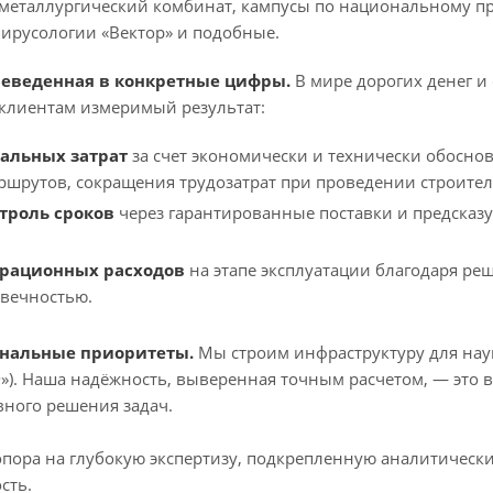
еталлургический комбинат, кампусы по национальному про
ирусологии «Вектор» и подобные.
реведенная в конкретные цифры.
В мире дорогих денег и
клиентам измеримый результат:
альных затрат
за счет экономически и технически обосно
ршрутов, сокращения трудозатрат при проведении строител
троль сроков
через гарантированные поставки и предсказ
рационных расходов
на этапе эксплуатации благодаря р
овечностью.
ональные приоритеты.
Мы строим инфраструктуру для науки
Ф»). Наша надёжность, выверенная точным расчетом, — это 
вного решения задач.
опора на глубокую экспертизу, подкрепленную аналитиче
сть.