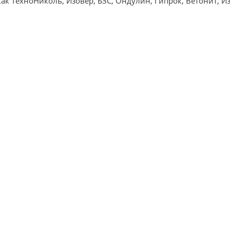
ак ТехноНиколь, Изовер, БЗС, Ондулин, Гипрок, Ветонит, Из