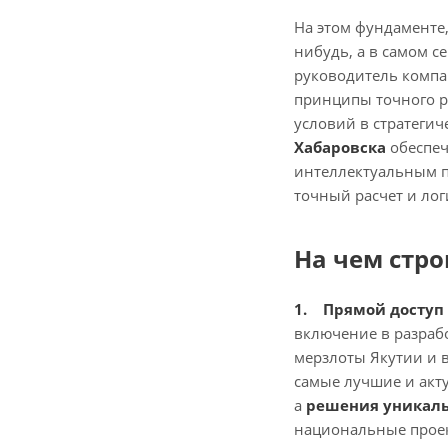
На этом фундаменте,
нибудь, а в самом 
руководитель компан
принципы точного р
условий в стратегич
Хабаровска
обеспеч
интеллектуальным п
точный расчет и лог
На чем стро
1. Прямой доступ
включение в разрабо
мерзлоты Якутии и 
самые лучшие и акту
а
решения уникаль
национальные проек