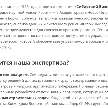
 начиная с 1998 года, строится компания
«Сибирский Бизн
сердце научной мысли России — в Академгородке Новосибир
ии Борис Горбунов, выпускник математического факультета
асчета, анализа данных и системного решения сложных за
еское преимущество для ключевых проектов региона. Сеть 
ивает не просто поставки, а прямое присутствие и управле
артнером, который обеспечивает управляемость сроков и 
истику.
ится наша экспертиза?
 к инновациям.
Семнадцать лет в статусе ключевого партне
тку решений для экстремальных сред: от экстремально выс
ветровых нагрузок арктического побережья. Но наши реше
альные разработки от всех наших партнеров, которых у нас
ных строительных задач
. Каждый объект для нас особенн
ты: Космодром Восточный, наш коллайдер СКИФ, крупнейш