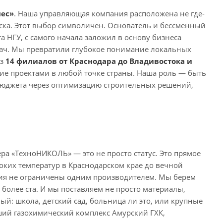
ес»
. Наша управляющая компания расположена не где-
ска. Этот выбор символичен. Основатель и бессменный
 НГУ, с самого начала заложил в основу бизнеса
дач. Мы превратили глубокое понимание локальных
из
1
4 филиалов от Краснодара до Владивостока и
ние проектами в любой точке страны. Наша роль — быть
бюджета через оптимизацию строительных решений,
ра «ТехноНИКОЛЬ» — это не просто статус. Это прямое
оких температур в Краснодарском крае до вечной
ния не ограничены одним производителем. Мы берем
 более ста. И мы поставляем не просто материалы,
ый: школа, детский сад, больница ли это, или крупные
ий газохимический комплекс Амурский ГХК,