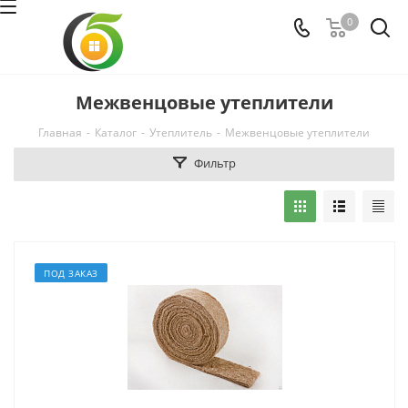
0
Межвенцовые утеплители
Главная
-
Каталог
-
Утеплитель
-
Межвенцовые утеплители
Фильтр
ПОД ЗАКАЗ