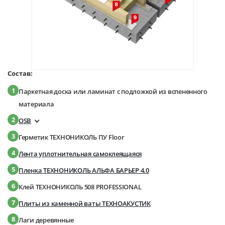
Состав:
1
Паркетная доска или ламинат с подложкой из вспененного
материала
2
OSB
3
Герметик ТЕХНОНИКОЛЬ ПУ Floor
4
Лента уплотнительная самоклеящаяся
5
Пленка ТЕХНОНИКОЛЬ АЛЬФА БАРЬЕР 4.0
6
Клей ТЕХНОНИКОЛЬ 508 PROFESSIONAL
7
Плиты из каменной ваты ТЕХНОАКУСТИК
8
Лаги деревянные