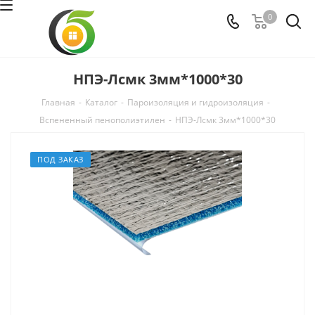
0
НПЭ-Лсмк 3мм*1000*30
Главная
-
Каталог
-
Пароизоляция и гидроизоляция
-
Вспененный пенополиэтилен
-
НПЭ-Лсмк 3мм*1000*30
ПОД ЗАКАЗ