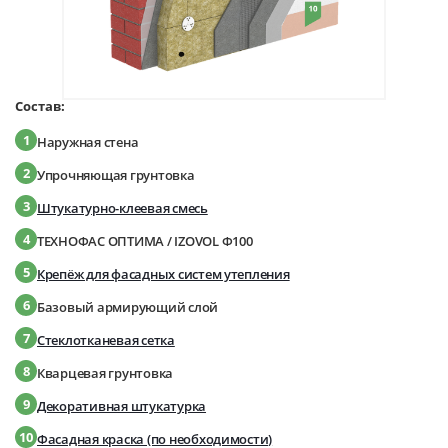
Состав:
1
Наружная стена
2
Упрочняющая грунтовка
3
Штукатурно-клеевая смесь
4
ТЕХНОФАС ОПТИМА / IZOVOL Ф100
5
Крепёж для фасадных систем утепления
6
Базовый армирующий слой
7
Стеклотканевая сетка
8
Кварцевая грунтовка
9
Декоративная штукатурка
10
Фасадная краска (по необходимости)