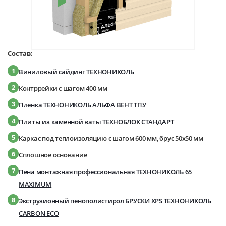
Состав:
1
Виниловый сайдинг ТЕХНОНИКОЛЬ
2
Контррейки с шагом 400 мм
3
Пленка ТЕХНОНИКОЛЬ АЛЬФА ВЕНТ ТПУ
4
Плиты из каменной ваты ТЕХНОБЛОК СТАНДАРТ
5
Каркас под теплоизоляцию с шагом 600 мм, брус 50х50 мм
6
Сплошное основание
7
Пена монтажная профессиональная ТЕХНОНИКОЛЬ 65
MAXIMUM
8
Экструзионный пенополистирол БРУСКИ XPS ТЕХНОНИКОЛЬ
CARBON ECO