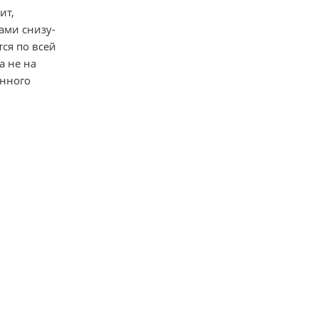
ит,
ами снизу-
ся по всей
а не на
онного