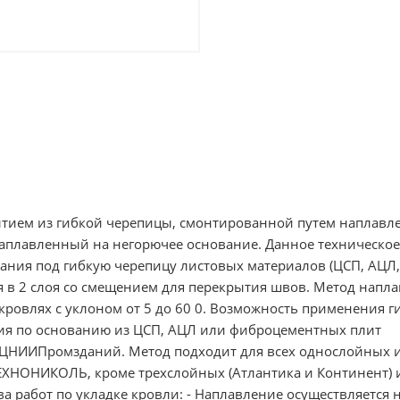
ытием из гибкой черепицы, смонтированной путем наплавл
аплавленный на негорючее основание. Данное техническо
вания под гибкую черепицу листовых материалов (ЦСП, АЦЛ,
 в 2 слоя со смещением для перекрытия швов. Метод напл
кровлях с уклоном от 5 до 60 0. Возможность применения г
я по основанию из ЦСП, АЦЛ или фиброцементных плит
ЦНИИПромзданий. Метод подходит для всех однослойных 
ХНОНИКОЛЬ, кроме трехслойных (Атлантика и Континент) 
а работ по укладке кровли: - Наплавление осуществляется 