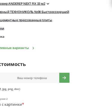
вер ANDEREP NEXT FIX 33 м2
ерный ТЕХНОНИКОЛЬ №08 Быстросохнущий
оцементные прессованные плиты
ски
лка
ативные варианты
стоимость
f, jpg, png, doc)
узки: 2
 с картинки
*