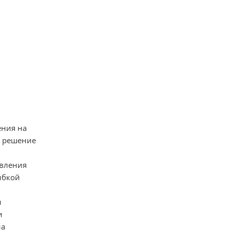
ения на
е решение
авления
ибкой
и
и
на