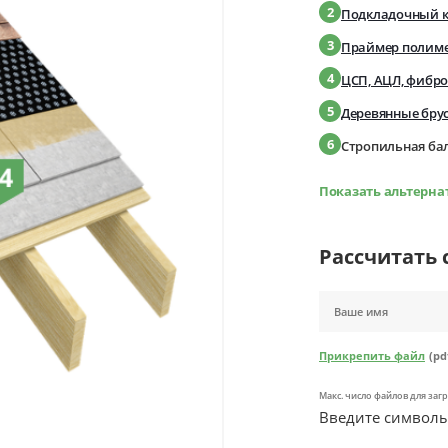
2
Подкладочный ко
3
Праймер полим
4
ЦСП, АЦЛ, фибр
5
Деревянные бру
6
Стропильная ба
Показать альтерн
Рассчитать 
Прикрепить файл
(pd
Макс. число файлов для загр
Введите символы